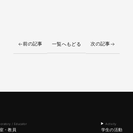
前の記事
次の記事
一覧へもどる
oratory / Educator
Activity
室・教員
学生の活動