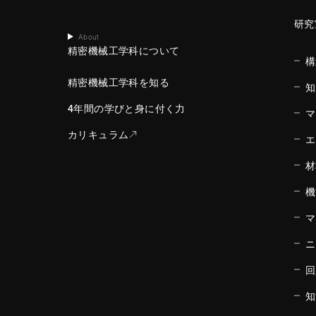
研究
About
精密機械工学科について
構
精密機械工学科を知る
知
4年間の学びと身に付く力
マ
カリキュラム
エ
材
機
マ
ニ
回
知